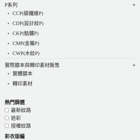
P系列
CCP(碳纖維P)
CDP(設計紋P)
CKP(骷髏P)
CMP(金屬P)
CWP(木紋P)
實際膜本與轉印素材販售
實體膜本
轉印素材
熱門篩選
最新紋路
迷彩
授權紋路
彩衣版編