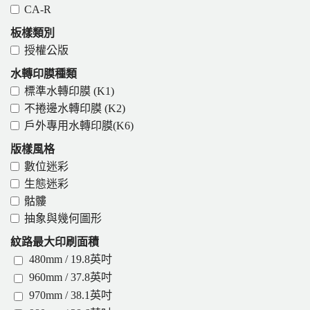
CA-R
板樣類別
授權公版
水轉印膜種類
標準水轉印膜 (K1)
不捲邊水轉印膜 (K2)
戶外專用水轉印膜(K6)
版樣風格
數位迷彩
生態迷彩
骷髏
抽象與幾何圖形
紋路最大印刷面積
480mm / 19.8英吋
960mm / 37.8英吋
970mm / 38.1英吋