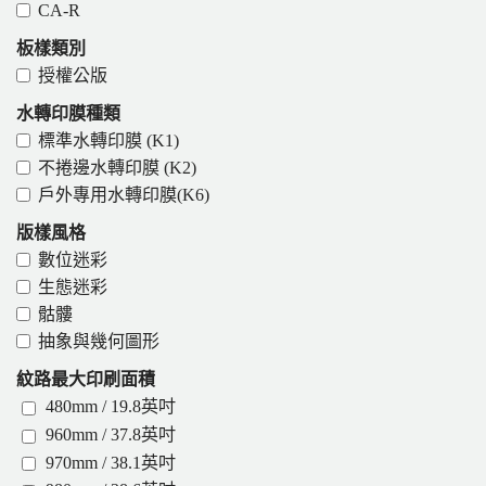
CA-R
板樣類別
授權公版
水轉印膜種類
標準水轉印膜 (K1)
不捲邊水轉印膜 (K2)
戶外專用水轉印膜(K6)
版樣風格
數位迷彩
生態迷彩
骷髏
抽象與幾何圖形
紋路最大印刷面積
480mm / 19.8英吋
960mm / 37.8英吋
970mm / 38.1英吋