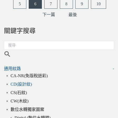
5
6
7
8
9
10
下一篇
最後
關鍵字搜尋
通用紋路
CA-NR(免版稅迷彩)
CD(設計紋)
CS(石紋)
CW(木紋)
數位水轉獨家圖案
Digital (數位水轉膜)