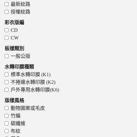
最新紋路
授權紋路
彩衣版編
CD
CW
板樣類別
一般公版
水轉印膜種類
標準水轉印膜 (K1)
不捲邊水轉印膜 (K2)
戶外專用水轉印膜(K6)
版樣風格
動物圖案或毛皮
竹編
碳纖維
布紋